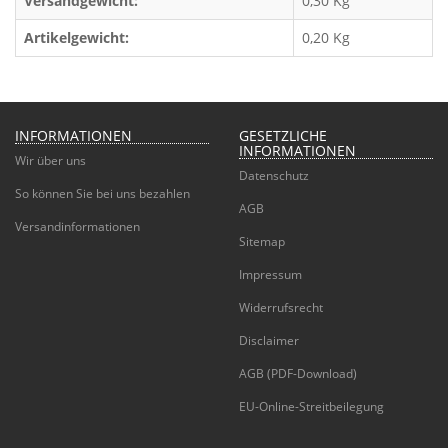
Versandgewicht:
0,30 Kg
Artikelgewicht:
0,20
Kg
INFORMATIONEN
GESETZLICHE
INFORMATIONEN
Wir über uns
Datenschutz
So können Sie bei uns bezahlen
AGB
Versandinformationen
Sitemap
Impressum
Widerrufsrecht
Disclaimer
AGB (PDF-Download)
EU-Online-Streitbeilegung