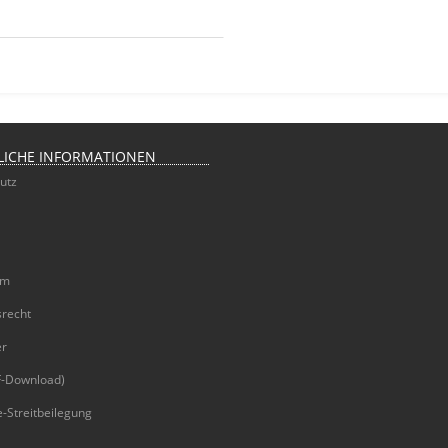
LICHE INFORMATIONEN
utz
um
srecht
er
-Download)
-Streitbeilegung