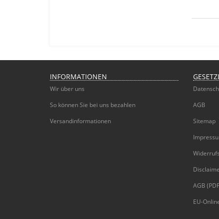
INFORMATIONEN
GESETZ
Wir über uns
Datensch
So können Sie bei uns bezahlen
AGB
Versandinformationen
Sitemap
Impress
Widerruf
Disclaim
AGB (PDF
EU-Online