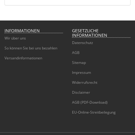
INFORMATIONEN
GESETZLICHE
INFORMATIONEN
Wir über uns
Datenschutz
So können Sie bei uns bezahlen
AGB
Versandinformationen
Sitemap
Impressum
Widerrufsrecht
Disclaimer
AGB (PDF-Download)
EU-Online-Streitbeilegung