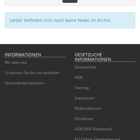
Leider befinden sich noch keine News im Archiv.
INFORMATIONEN
GESETZLICHE
INFORMATIONEN
Wir über uns
Datenschutz
So können Sie bei uns bezahlen
AGB
Versandinformationen
Sitemap
Impressum
Widerrufsrecht
Disclaimer
AGB (PDF-Download)
EU-Online-Streitbeilegung