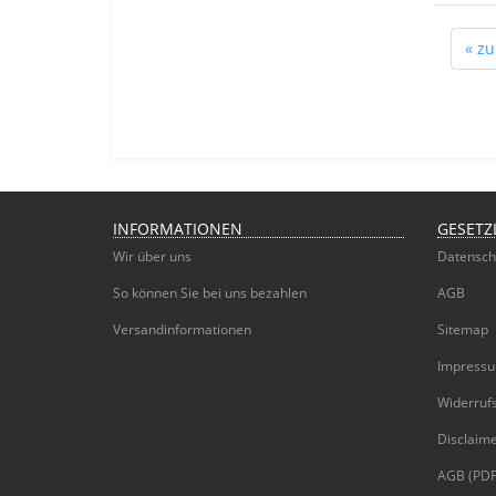
« zu
INFORMATIONEN
GESETZ
Wir über uns
Datensch
So können Sie bei uns bezahlen
AGB
Versandinformationen
Sitemap
Impress
Widerruf
Disclaim
AGB (PDF