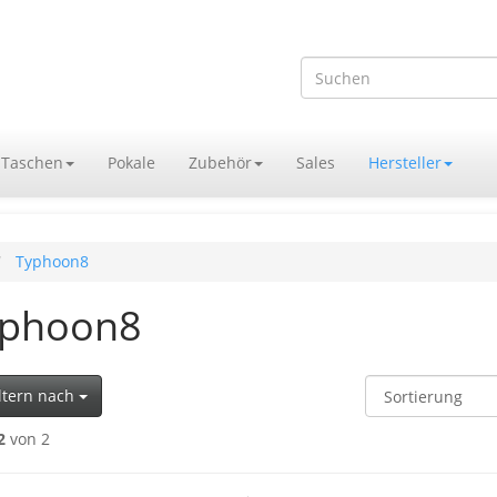
Taschen
Pokale
Zubehör
Sales
Hersteller
Typhoon8
yphoon8
ltern nach
2
von 2