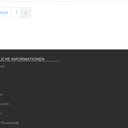
rück
1
2
LICHE INFORMATIONEN
utz
um
srecht
er
-Download)