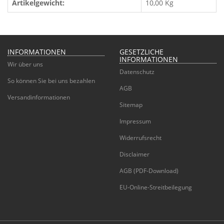
Artikelgewicht:
10,00
Kg
INFORMATIONEN
GESETZLICHE
INFORMATIONEN
Wir über uns
Datenschutz
So können Sie bei uns bezahlen
AGB
Versandinformationen
Sitemap
Impressum
Widerrufsrecht
Disclaimer
AGB (PDF-Download)
EU-Online-Streitbeilegung