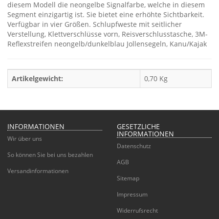
diesem Modell die neongelbe Signalfarbe, welche in diesem
Segment einzigartig ist. Sie bietet eine erhöhte Sichtbarkeit.
Verfügbar in vier Größen. Schlupfweste mit seitlicher
Verstellung, Klettverschlüsse vorn, Reisverschlusstasche, 3M-
Reflexstreifen neongelb/dunkelblau Jollensegeln, Kanu/Kajak
Artikelgewicht:
0,70
Kg
INFORMATIONEN
GESETZLICHE
INFORMATIONEN
Wir über uns
Datenschutz
So können Sie bei uns bezahlen
AGB
Versandinformationen
Sitemap
Impressum
Widerrufsrecht