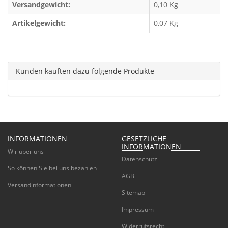
Versandgewicht:
0,10 Kg
Artikelgewicht:
0,07
Kg
Kunden kauften dazu folgende Produkte
INFORMATIONEN
GESETZLICHE
INFORMATIONEN
Wir über uns
Datenschutz
So können Sie bei uns bezahlen
AGB
Versandinformationen
Sitemap
Impressum
Widerrufsrecht