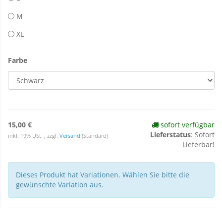
M
XL
Farbe
15,00 €
sofort verfügbar
Lieferstatus
: Sofort
inkl. 19% USt. , zzgl.
Versand
(Standard)
Lieferbar!
Dieses Produkt hat Variationen. Wählen Sie bitte die
gewünschte Variation aus.