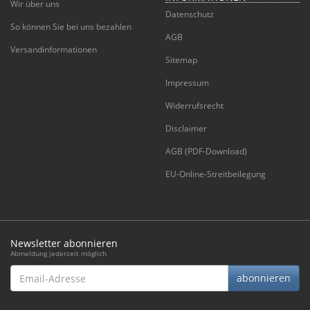
Wir über uns
Datenschutz
So können Sie bei uns bezahlen
AGB
Versandinformationen
Sitemap
Impressum
Widerrufsrecht
Disclaimer
AGB (PDF-Download)
EU-Online-Streitbeilegung
Newsletter abonnieren
Abmeldung jederzeit möglich
Email-
abonnieren
Adresse