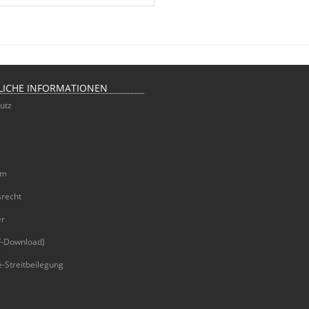
LICHE INFORMATIONEN
utz
um
srecht
er
-Download)
-Streitbeilegung