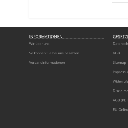
INFORMATIONEN
GESETZ
Wir über uns
Datensch
So können Sie bei uns bezahlen
AGB
Versandinformationen
Sitemap
Impress
Widerruf
Disclaim
AGB (PDF
EU-Online